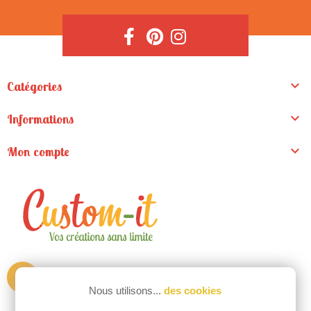

Catégories

Informations

Mon compte
ZA de la Madeleine
Nous utilisons...
des cookies
9 rue du pré clos