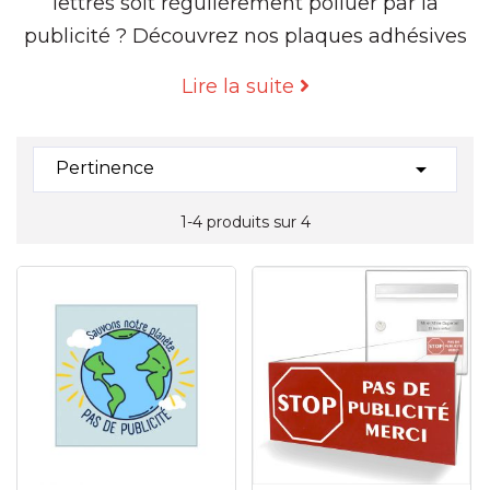
lettres soit régulièrement polluer par la
publicité ? Découvrez nos plaques adhésives
STOP PUB à coller sur votre boite aux lettres.
Lire la suite
De couleur rouge ou verte, les plaques STOP
PUB sont voyantes. Plaque avec logo STOP
PUB réalisées par gravure laser, inaltérable.

Pertinence
Plaque STOP PUB rouges et
1-4 produits sur 4
vertes dimensions 8 x 4 cm / épaisseur 1.6
mm.