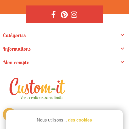

Catégories

Informations

Mon compte
ZA de la Madeleine
Nous utilisons...
des cookies
9 rue du pré clos
44130 Fay de Bretagne