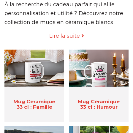
À la recherche du cadeau parfait qui allie
personnalisation et utilité ? Découvrez notre
collection de mugs en céramique blancs
personnalisables, parfaits pour toutes les
Lire la suite
occasions. Que ce soit pour exprimer votre
gratitude,
célébrer un anniversaire
ou
afficher votre passion, nos mugs uniques
répondent à vos besoins tout en ajoutant une
touche personnelle.
Cadeau Utile à Moins de
20 Euros
Mug Céramique
Mug Céramique
33 cl : Famille
33 cl : Humour
Si vous recherchez un
cadeau à la fois
abordable et pratique
, ne cherchez pas plus
loin. Nos mugs personnalisés offrent le