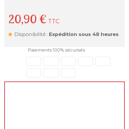
20,90 €
TTC
Disponibilité :
Expédition sous 48 heures
Paiements 100% sécurisés
🌴
Fermeture estivale du 31 juillet au 23 août
2026
Chers clients,
Vous pouvez continuer à passer vos commandes
normalement sur le site pendant cette période.
En revanche, les
expéditions et livraisons ne