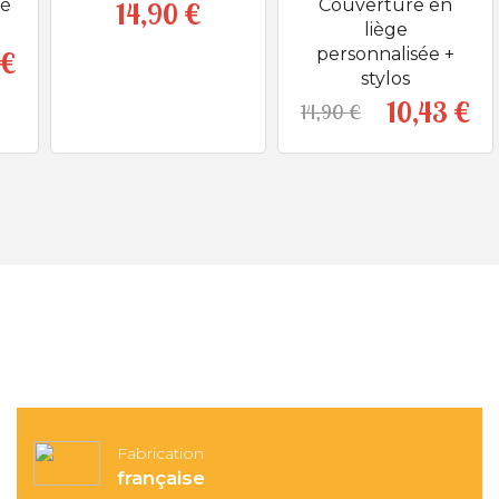
sé
Couverture en
14,90 €
Prix
liège
personnalisée +
 €
Prix
Prix de base
stylos
10,43 €
14,90 €
Pri
Pr
Fabrication
française