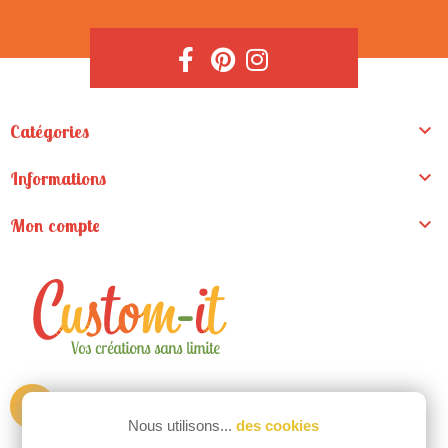

Catégories

Informations

Mon compte
ZA de la Madeleine
Nous utilisons...
des cookies
9 rue du pré clos