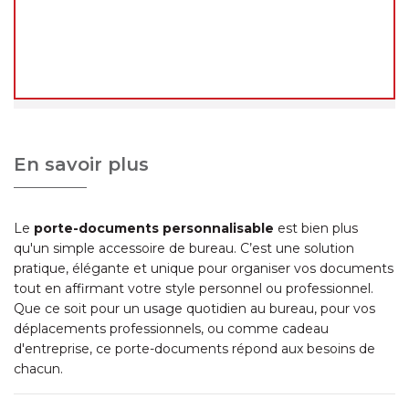
reprendront qu'à notre retour
, à partir du
24
août 2026
.
Merci de votre compréhension, et à très bientôt !
L'équipe decoho.com
En savoir plus
Le
porte-documents personnalisable
est bien plus
qu'un simple accessoire de bureau. C’est une solution
pratique, élégante et unique pour organiser vos documents
tout en affirmant votre style personnel ou professionnel.
Que ce soit pour un usage quotidien au bureau, pour vos
déplacements professionnels, ou comme cadeau
d'entreprise, ce porte-documents répond aux besoins de
chacun.