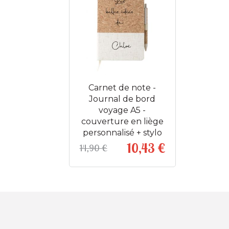
Carnet de note -
Journal de bord
voyage A5 -
couverture en liège
personnalisé + stylo
10,43 €
14,90 €
Prix
Prix de base