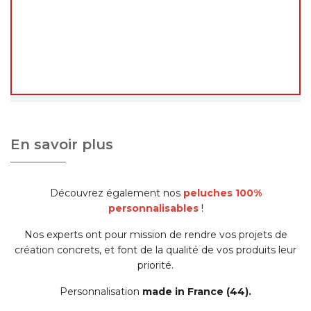
En revanche, les
expéditions et livraisons ne
reprendront qu'à notre retour
, à partir du
24
août 2026
.
Merci de votre compréhension, et à très bientôt !
L'équipe decoho.com
En savoir plus
Découvrez également nos
peluches 100%
personnalisables
!
Nos experts ont pour mission de rendre vos projets de
création concrets, et font de la qualité de vos produits leur
priorité.
Personnalisation
made in France (44).