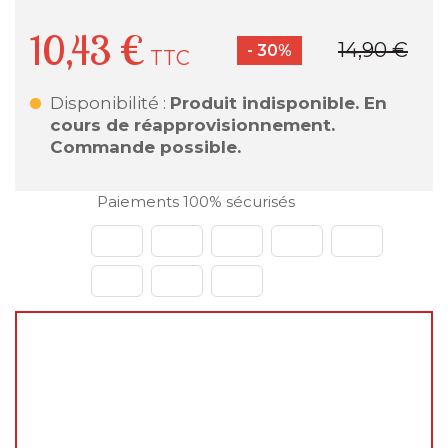
10,43 €
14,90 €
- 30%
TTC
Disponibilité :
Produit indisponible. En
cours de réapprovisionnement.
Commande possible.
Paiements 100% sécurisés
🌴
Fermeture estivale du 31 juillet au 23 août
2026
Chers clients,
Vous pouvez continuer à passer vos commandes
normalement sur le site pendant cette période.