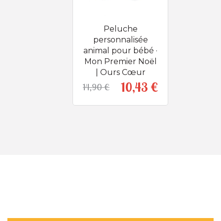
Peluche
personnalisée
animal pour bébé ·
Mon Premier Noël
| Ours Cœur
10,43 €
14,90 €
Prix
Prix de base