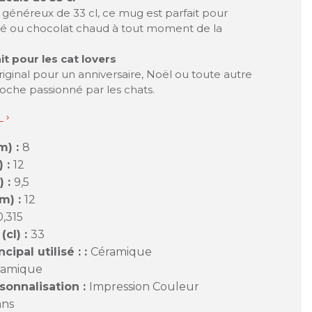
généreux de 33 cl, ce mug est parfait pour
thé ou chocolat chaud à tout moment de la
t pour les cat lovers
iginal pour un anniversaire, Noël ou toute autre
oche passionné par les chats.
s

m) :
8
) :
12
) :
9,5
m) :
12
0,315
cl) :
33
cipal utilisé : :
Céramique
ramique
onnalisation :
Impression Couleur
ans