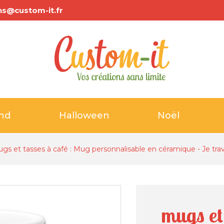
ns@custom-it.fr
and
Halloween
Noël
gs et tasses à café : Mug personnalisable en céramique - Je tra
mugs et