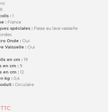
anc
R
olis :
1
ne :
France
ques spéciales :
Passe au lave vaisselle
 ondes
cro Onde :
Oui
e Vaisselle :
Oui
lis en cm :
19
s en cm :
9
s en cm :
12
en kg :
0,4
oduit :
Circulaire
TTC