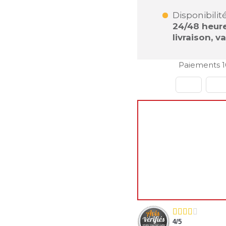
Disponibilité
24/48 heures
livraison, v
Paiements 1
🌴
Fermeture estiva
Chers clients,
Vous pouvez continu
pendant cette pério
reprendront qu'à n
Merci de votre compr
L'équipe decoho.co
4
/
5