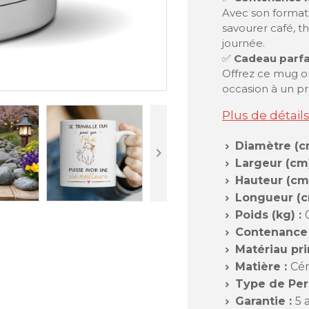
Avec son format 
savourer café, 
journée.
✅
Cadeau parfai
Offrez ce mug or
occasion à un pr
Plus de détail
Diamètre (c


Largeur (cm

Hauteur (cm

Longueur (c

Poids (kg) :

Contenance (

Matériau prin

Matière :
Cé

Type de Pers

Garantie :
5 
