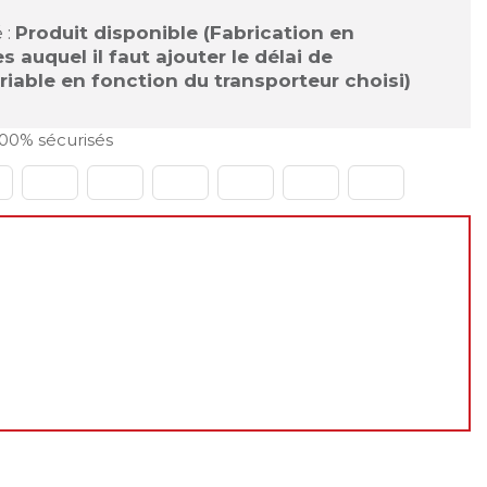
 :
Produit disponible (Fabrication en
 auquel il faut ajouter le délai de
ariable en fonction du transporteur choisi)
00% sécurisés
le du 31 juillet au 23 août 2026
er à passer vos commandes normalement sur le site
de. En revanche, les
expéditions et livraisons ne
otre retour
, à partir du
24 août 2026
.
éhension, et à très bientôt !
m