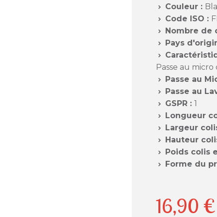
Couleur :
Bl

Code ISO :
F

Nombre de c

Pays d'origi

Caractéristi

Passe au micro
Passe au Mi

Passe au Lav

GSPR :
1

Longueur co

Largeur coli

Hauteur coli

Poids colis 

Forme du pr

16,90 €