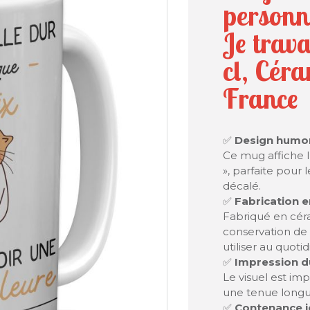
personn
Je trav
cl, Cér
France
✅
Design humor
Ce mug affiche l
», parfaite pour
décalé.
✅
Fabrication e
Fabriqué en cér
conservation de 
utiliser au quotid
✅
Impression du
Le visuel est im
une tenue long
✅
Contenance id