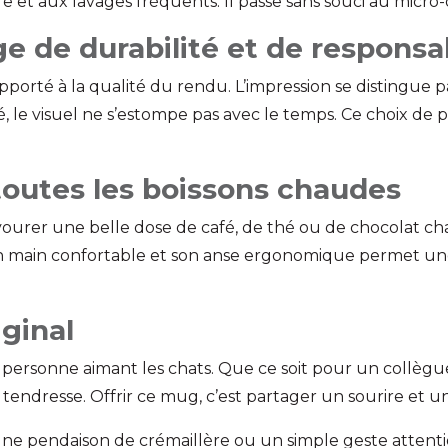
e et aux lavages fréquents. Il passe sans souci au micro-
e de durabilité et de responsab
pporté à la qualité du rendu. L’impression se distingue pa
lité, le visuel ne s’estompe pas avec le temps. Ce choix
outes les boissons chaudes
ourer une belle dose de café, de thé ou de chocolat cha
en main confortable et son anse ergonomique permet un
ginal
personne aimant les chats. Que ce soit pour un collègu
endresse. Offrir ce mug, c’est partager un sourire et
, une pendaison de crémaillère ou un simple geste attent