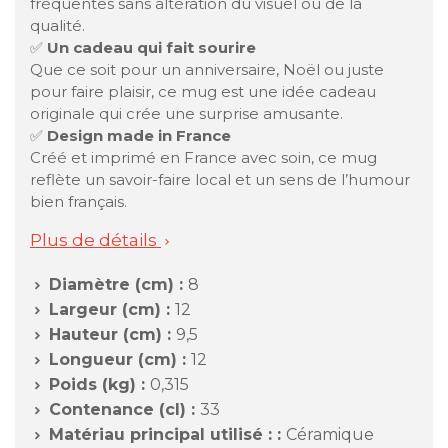
fréquentes sans altération du visuel ou de la
qualité.
✅
Un cadeau qui fait sourire
Que ce soit pour un anniversaire, Noël ou juste
pour faire plaisir, ce mug est une idée cadeau
originale qui crée une surprise amusante.
✅
Design made in France
Créé et imprimé en France avec soin, ce mug
reflète un savoir-faire local et un sens de l’humour
bien français.
Plus de détails

Diamètre (cm) :
8

Largeur (cm) :
12

Hauteur (cm) :
9,5

Longueur (cm) :
12

Poids (kg) :
0,315

Contenance (cl) :
33

Matériau principal utilisé : :
Céramique
