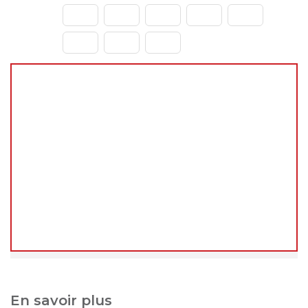
🌴
Fermeture estivale du 31 juillet au 23 août
2026
Chers clients,
Vous pouvez continuer à passer vos commandes
normalement sur le site pendant cette période.
En revanche, les
expéditions et livraisons ne
reprendront qu'à notre retour
, à partir du
24
août 2026
.
Merci de votre compréhension, et à très bientôt !
L'équipe decoho.com
En savoir plus