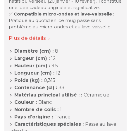
natifs du Verseau (20 janvier - 18 février), il constitue
une idée cadeau originale et significative.
✅
Compatible micro-ondes et lave-vaisselle
:
Pratique au quotidien, ce mug passe sans
problème au micro-ondes et au lave-vaisselle.
Plus de détails

Diamètre (cm) :
8

Largeur (cm) :
12

Hauteur (cm) :
9,5

Longueur (cm) :
12

Poids (kg) :
0,315

Contenance (cl) :
33

Matériau principal utilisé : :
Céramique

Couleur :
Blanc

Nombre de colis :
1

Pays d'origine :
France

Caractéristiques spéciales :
Passe au lave
