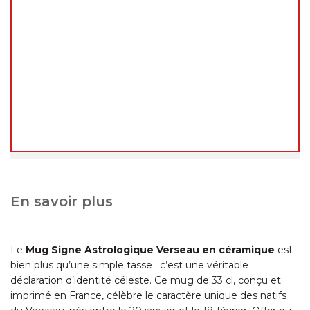
Chers clients,
Vous pouvez continuer à passer vos commandes
normalement sur le site pendant cette période.
En revanche, les
expéditions et livraisons ne
reprendront qu'à notre retour
, à partir du
24
août 2026
.
Merci de votre compréhension, et à très bientôt !
L'équipe decoho.com
En savoir plus
Le
Mug Signe Astrologique Verseau en céramique
est
bien plus qu’une simple tasse : c’est une véritable
déclaration d’identité céleste. Ce mug de 33 cl, conçu et
imprimé en France, célèbre le caractère unique des natifs