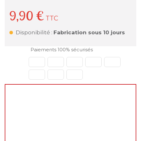
9,90 €
TTC
Disponibilité :
Fabrication sous 10 jours
Paiements 100% sécurisés
🌴
Fermeture estivale du 31 juillet au 23 août
2026
Chers clients,
Vous pouvez continuer à passer vos commandes
normalement sur le site pendant cette période.
En revanche, les
expéditions et livraisons ne
reprendront qu'à notre retour
, à partir du
24