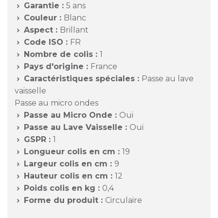
Garantie :
5 ans

Couleur :
Blanc

Aspect :
Brillant

Code ISO :
FR

Nombre de colis :
1

Pays d'origine :
France

Caractéristiques spéciales :
Passe au lave

vaisselle
Passe au micro ondes
Passe au Micro Onde :
Oui

Passe au Lave Vaisselle :
Oui

GSPR :
1

Longueur colis en cm :
19

Largeur colis en cm :
9

Hauteur colis en cm :
12

Poids colis en kg :
0,4

Forme du produit :
Circulaire
