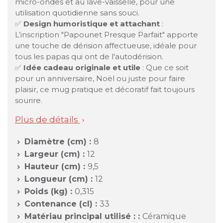
micro-ondes et au lave-vaisselle, pour une
utilisation quotidienne sans souci.
✅
Design humoristique et attachant
:
L’inscription "Papounet Presque Parfait" apporte
une touche de dérision affectueuse, idéale pour
tous les papas qui ont de l'autodérision.
✅
Idée cadeau originale et utile
: Que ce soit
pour un anniversaire, Noël ou juste pour faire
plaisir, ce mug pratique et décoratif fait toujours
sourire.
Plus de détails

Diamètre (cm) :
8

Largeur (cm) :
12

Hauteur (cm) :
9,5

Longueur (cm) :
12

Poids (kg) :
0,315

Contenance (cl) :
33

Matériau principal utilisé : :
Céramique
