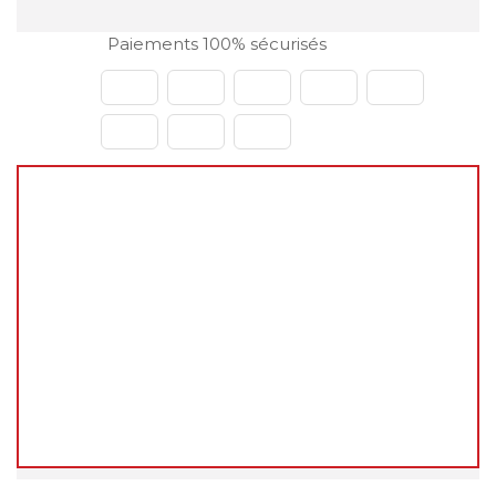
Paiements 100% sécurisés
🌴
Fermeture estivale du 31 juillet au 23 août
2026
Chers clients,
Vous pouvez continuer à passer vos commandes
normalement sur le site pendant cette période.
En revanche, les
expéditions et livraisons ne
reprendront qu'à notre retour
, à partir du
24
août 2026
.
Merci de votre compréhension, et à très bientôt !
L'équipe decoho.com