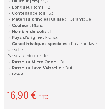
Hauteur (cm) :
9,5

Longueur (cm) :
12

Contenance (cl) :
33

Matériau principal utilisé : :
Céramique

Couleur :
Blanc

Nombre de colis :
1

Pays d'origine :
France

Caractéristiques spéciales :
Passe au lave

vaisselle
Passe au micro ondes
Passe au Micro Onde :
Oui

Passe au Lave Vaisselle :
Oui

GSPR :
1

16,90 €
TTC