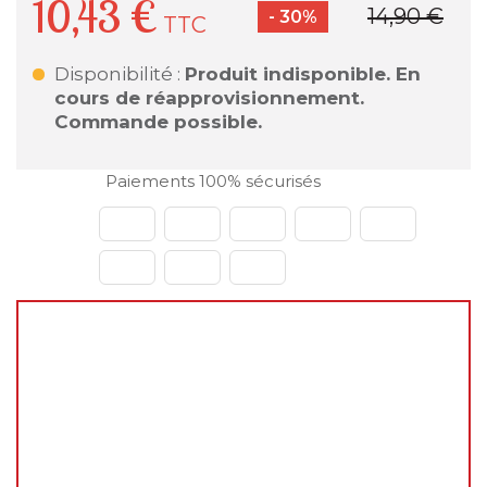
10,43 €
14,90 €
- 30%
TTC
Disponibilité :
Produit indisponible. En
cours de réapprovisionnement.
Commande possible.
Paiements 100% sécurisés
🌴
Fermeture estivale du 31 juillet au 23 août
2026
Chers clients,
Vous pouvez continuer à passer vos commandes
normalement sur le site pendant cette période.
En revanche, les
expéditions et livraisons ne