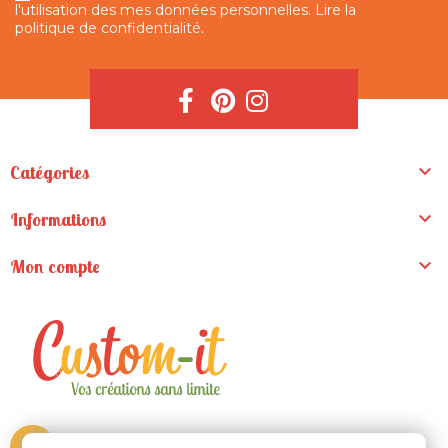
l'utilisation des mes données personnelles.
Lire la
politique de confidentialité
.

Catégories

Informations

Mon compte
ZA de la Madeleine