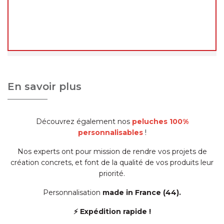
reprendront qu'à notre retour
, à partir du
24
août 2026
.
Merci de votre compréhension, et à très bientôt !
L'équipe decoho.com
En savoir plus
Découvrez également nos
peluches 100%
personnalisables
!
Nos experts ont pour mission de rendre vos projets de
création concrets, et font de la qualité de vos produits leur
priorité.
Personnalisation
made in France (44).
⚡ Expédition rapide !