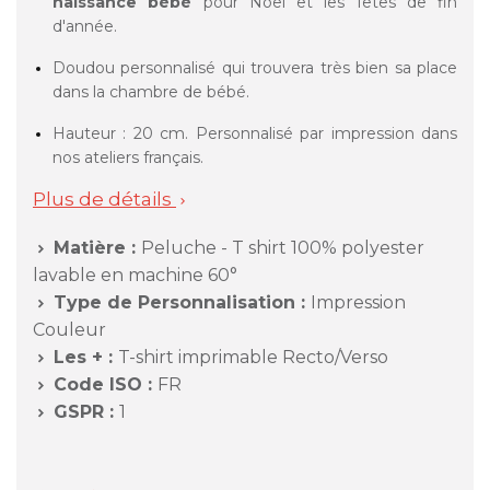
naissance bébé
pour Noël et les fêtes de fin
d'année.
Doudou personnalisé qui trouvera très bien sa place
dans la chambre de bébé.
Hauteur : 20 cm. Personnalisé par impression dans
nos ateliers français.
Plus de détails

Matière :
Peluche - T shirt 100% polyester

lavable en machine 60°
Type de Personnalisation :
Impression

Couleur
Les + :
T-shirt imprimable Recto/Verso

Code ISO :
FR

GSPR :
1
