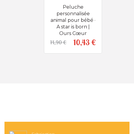
Peluche
personnalisée
animal pour bébé ·
A star is born |
Ours Cœur
10,43 €
14,90 €
Prix
Prix de base