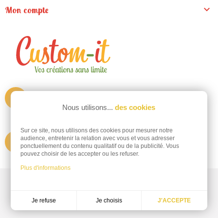

Mon compte
ZA de la Madeleine
Nous utilisons...
des cookies
9 rue du pré clos
44130 Fay de Bretagne
Sur ce site, nous utilisons des cookies pour mesurer notre
audience, entretenir la relation avec vous et vous adresser
Appelez-nous au
@
informations@custom-it.fr
ponctuellement du contenu qualitatif ou de la publicité. Vous
pouvez choisir de les accepter ou les refuser.
Plus d'informations
Découvrez notre site spécialisé dans la signalétique
Decoho.com
Je choisis
Je refuse
J'ACCEPTE
Réalisation
Dream me up