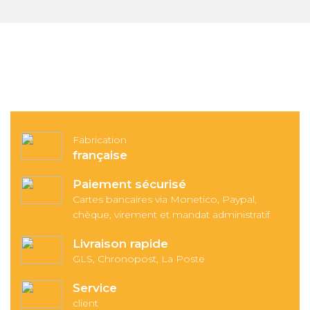
Fabrication
française
Paiement sécurisé
Cartes bancaires via Monetico, Paypal,
chèque, virement et mandat administratif
Livraison rapide
GLS, Chronopost, La Poste
Service
client