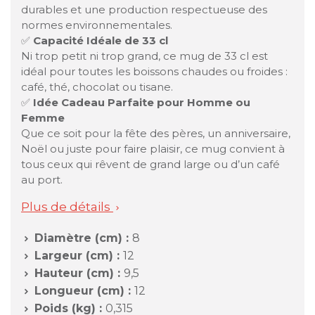
durables et une production respectueuse des
normes environnementales.
✅
Capacité Idéale de 33 cl
Ni trop petit ni trop grand, ce mug de 33 cl est
idéal pour toutes les boissons chaudes ou froides :
café, thé, chocolat ou tisane.
✅
Idée Cadeau Parfaite pour Homme ou
Femme
Que ce soit pour la fête des pères, un anniversaire,
Noël ou juste pour faire plaisir, ce mug convient à
tous ceux qui rêvent de grand large ou d’un café
au port.
Plus de détails

Diamètre (cm) :
8

Largeur (cm) :
12

Hauteur (cm) :
9,5

Longueur (cm) :
12

Poids (kg) :
0,315
