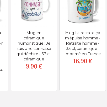
à
Mug en
Mug La retraite ça
céramique
m'épuise homme -
en
humoristique : Je
Retraite homme -
suis une connasse
33 cl, céramique -
qui déchire - 33 cl,
Imprimé en France
céramique
16,90 €
Prix
9,90 €
Prix
ce