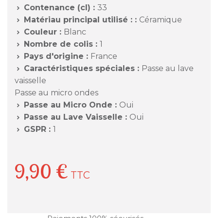
Contenance (cl) :
33

Matériau principal utilisé : :
Céramique

Couleur :
Blanc

Nombre de colis :
1

Pays d'origine :
France

Caractéristiques spéciales :
Passe au lave

vaisselle
Passe au micro ondes
Passe au Micro Onde :
Oui

Passe au Lave Vaisselle :
Oui

GSPR :
1

9,90 €
TTC