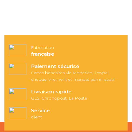
Fabrication
française
Paiement sécurisé
Cartes bancaires via Monetico, Paypal,
chèque, virement et mandat administratif
Livraison rapide
GLS, Chronopost, La Poste
Service
client