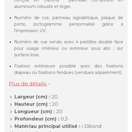
conçue en Dibond : panneau composite en
aluminium robuste et léger.
Numéro de rue, panneau signalétique, plaque de
porte, pictogramme personnalisé grâce à
l'impression UV.
Numéro de rue vendu avec 4 pastilles double face
pour usage intérieur ou extérieur sous abri ; sur
surface lisse.
Fixation extérieure possible avec des fixations
drapeau ou fixations fendues (vendues séparément).
Plus de détails

Largeur (cm) :
20

Hauteur (cm) :
20

Longueur (cm) :
20

Profondeur (cm) :
0,3

Matériau principal utilisé : :
Dibond
