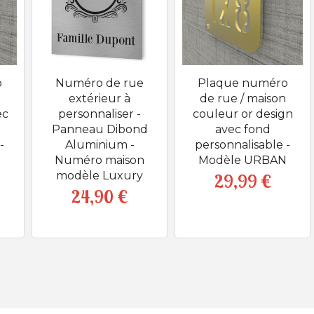
o
Numéro de rue
Plaque numéro
extérieur à
de rue / maison
ec
personnaliser -
couleur or design
Panneau Dibond
avec fond
-
Aluminium -
personnalisable -
N
Numéro maison
Modèle URBAN
modèle Luxury
29,99 €
Prix
24,90 €
Prix