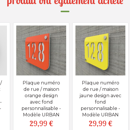
produit ont également acheté
/
Plaque numéro
Plaque numéro
t
de rue / maison
de rue / maison
orange design
jaune design avec
-
avec fond
fond
-
personnalisable -
personnalisable -
Modèle URBAN
Modèle URBAN
29,99 €
29,99 €
Prix
Prix