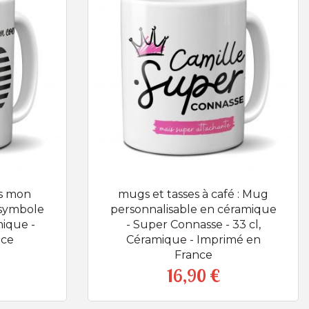
s mon
mugs et tasses à café : Mug
 symbole
personnalisable en céramique
mique -
- Super Connasse - 33 cl,
nce
Céramique - Imprimé en
France
16,90 €
Prix