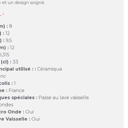
e et un design soigné.
s

m) :
8
) :
12
) :
9,5
m) :
12
0,315
cl) :
33
cipal utilisé : :
Céramique
anc
olis :
1
ne :
France
ques spéciales :
Passe au lave vaisselle
 ondes
cro Onde :
Oui
e Vaisselle :
Oui