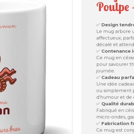
Poulpe 
✅
Design tendre
Le mug arbore un
affectueux, parf
décalé et attend
✅
Contenance id
Ce mug en cérami
pour savourer t
journée.
✅
Cadeau parf
Une idée cadeau 
ou simplement p
d’humour et de 
✅
Qualité durab
Fabriqué en céram
micro-ondes, gar
✅
Fabrication f
Ce mug est conç