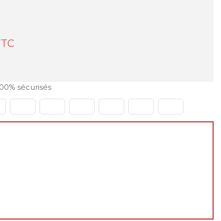
TC
00% sécurisés
le du 31 juillet au 23 août 2026
er à passer vos commandes normalement sur le site
de. En revanche, les
expéditions et livraisons ne
otre retour
, à partir du
24 août 2026
.
éhension, et à très bientôt !
m