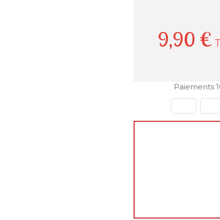
9,90 €
T
Paiements 1
🌴
Fermeture estiva
Chers clients,
Vous pouvez continu
pendant cette pério
reprendront qu'à n
Merci de votre compr
L'équipe decoho.co