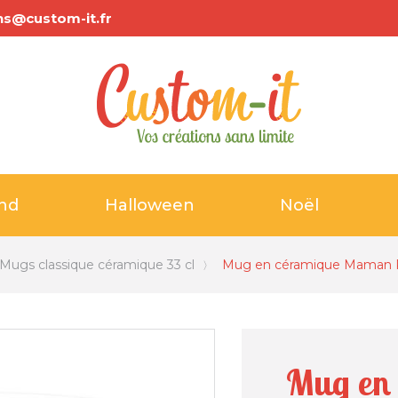
ns@custom-it.fr
and
Halloween
Noël
Mugs classique céramique 33 cl
Mug en céramique Maman Po
Mug en