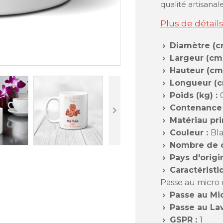
qualité artisanal
Plus de détail
Diamètre (c

Largeur (cm

Hauteur (cm

Longueur (c

Poids (kg) :

Contenance (


Matériau prin

Couleur :
Bl

Nombre de c

Pays d'origi

Caractéristi

Passe au micro
Passe au Mi

Passe au Lav

GSPR :
1
