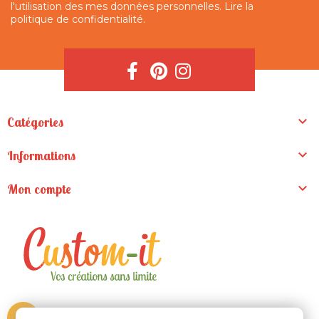
l'utilisation des mes données personnelles.
Lire la
politique de confidentialité
.

Catégories

Informations

Mon compte
ZA de la Madeleine