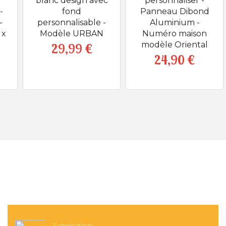
blanc design avec
personnaliser -
-
fond
Panneau Dibond
-
personnalisable -
Aluminium -
 x
Modèle URBAN
Numéro maison
modèle Oriental
29,99 €
Prix
24,90 €
Prix
Fabrication