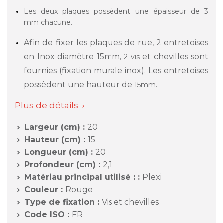
Les deux plaques possèdent une épaisseur de 3
mm chacune.
Afin de fixer les plaques de rue, 2 entretoises
en Inox diamètre 15mm
et chevilles sont
, 2 vis
fournies (fixation murale inox). Les entretoises
possèdent une hauteur de
.
15mm
Plus de détails

Largeur (cm) :
20

Hauteur (cm) :
15

Longueur (cm) :
20

Profondeur (cm) :
2,1

Matériau principal utilisé : :
Plexi

Couleur :
Rouge

Type de fixation :
Vis et chevilles

Code ISO :
FR
