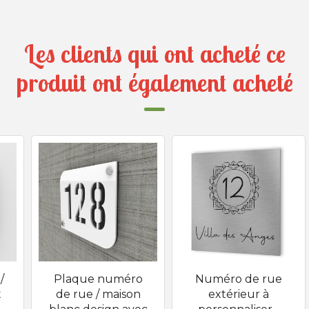
Les clients qui ont acheté ce
produit ont également acheté
/
Plaque numéro
Numéro de rue
t
de rue / maison
extérieur à