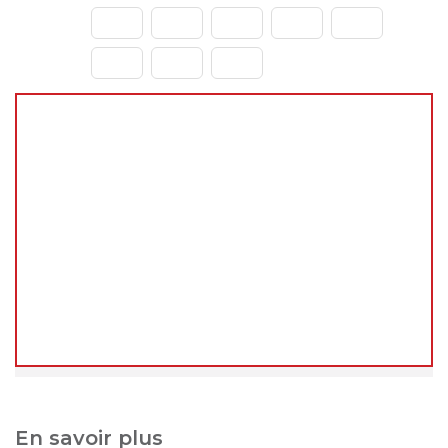
🌴
Fermeture estivale du 31 juillet au 23 août
2026
Chers clients,
Vous pouvez continuer à passer vos commandes
normalement sur le site pendant cette période.
En revanche, les
expéditions et livraisons ne
reprendront qu'à notre retour
, à partir du
24
août 2026
.
Merci de votre compréhension, et à très bientôt !
L'équipe decoho.com
En savoir plus