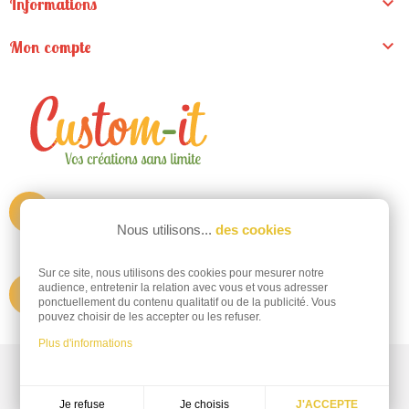

Informations

Mon compte
ZA de la Madeleine
Nous utilisons...
des cookies
9 rue du pré clos
44130 Fay de Bretagne
Sur ce site, nous utilisons des cookies pour mesurer notre
audience, entretenir la relation avec vous et vous adresser
Appelez-nous au
@
informations@custom-it.fr
ponctuellement du contenu qualitatif ou de la publicité. Vous
pouvez choisir de les accepter ou les refuser.
Plus d'informations
Découvrez notre site spécialisé dans la signalétique
Decoho.com
Je choisis
Je refuse
J'ACCEPTE