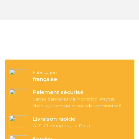
Fabrication
française
Paiement sécurisé
Cartes bancaires via Monetico, Paypal,
chèque, virement et mandat administratif
Livraison rapide
GLS, Chronopost, La Poste
Service