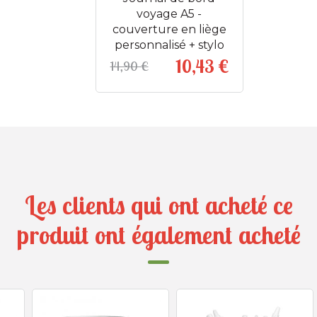
voyage A5 -
couverture en liège
personnalisé + stylo
10,43 €
14,90 €
Prix
Prix de base
Les clients qui ont acheté ce
produit ont également acheté