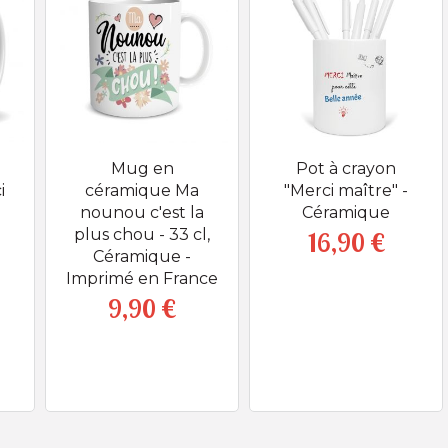
Mug en
Pot à crayon
i
céramique Ma
"Merci maître" -
nounou c'est la
Céramique
plus chou - 33 cl,
16,90 €
Prix
Céramique -
Imprimé en France
9,90 €
Prix