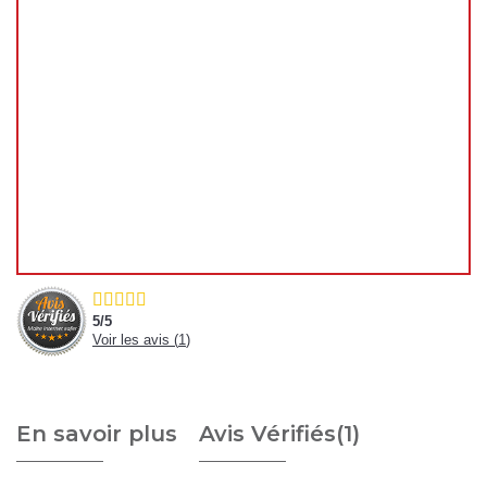
🌴
Fermeture estivale du 31 juillet au 23 août
2026
Chers clients,
Vous pouvez continuer à passer vos commandes
normalement sur le site pendant cette période.
En revanche, les
expéditions et livraisons ne
reprendront qu'à notre retour
, à partir du
24
août 2026
.
Merci de votre compréhension, et à très bientôt !
L'équipe decoho.com
5
/
5
Voir les avis (
1
)
En savoir plus
Avis Vérifiés(1)