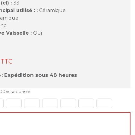
cl) :
33
cipal utilisé : :
Céramique
ramique
anc
e Vaisselle :
Oui
TTC
 :
Expédition sous 48 heures
00% sécurisés
le du 31 juillet au 23 août 2026
er à passer vos commandes normalement sur le site