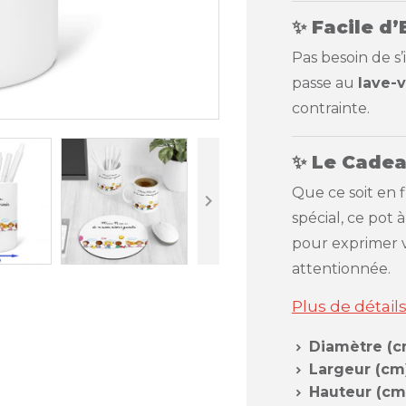
✨​​​​​​​
Facile d’
Pas besoin de s
passe au
lave-v
contrainte.
✨​​​​​​​
Le Cadea
Que ce soit en 

spécial, ce pot
pour exprimer 
attentionnée.
Plus de détail
Diamètre (c

Largeur (cm

Hauteur (cm
