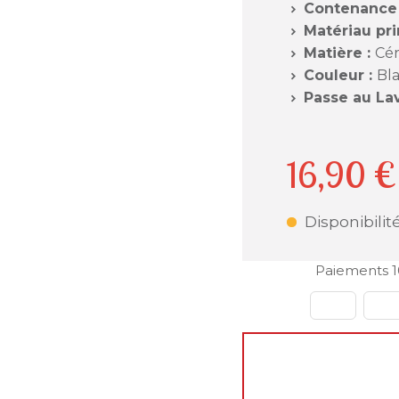
Contenance (

Matériau prin

Matière :
Cé

Couleur :
Bl

Passe au Lav

16,90 €
Disponibilité
Paiements 1
🌴
Fermeture estiva
Chers clients,
Vous pouvez continu