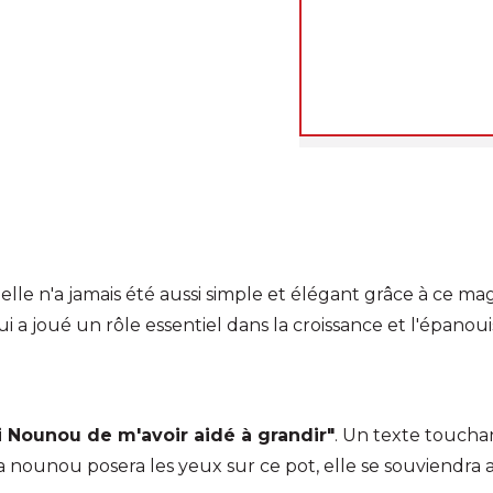
pendant cette pério
reprendront qu'à n
Merci de votre compr
L'équipe decoho.co
le n'a jamais été aussi simple et élégant grâce à ce ma
 a joué un rôle essentiel dans la croissance et l'épanoui
i Nounou de m'avoir aidé à grandir"
. Un texte toucha
nounou posera les yeux sur ce pot, elle se souviendra av