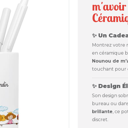
m'avoir 
Cérami
✨
Un Cadea
Montrez votre 
en céramique bl
Nounou de m'av
touchant pour d
✨
Design É
Son design sobr
bureau ou dans 
brillante
, ce po
discret.