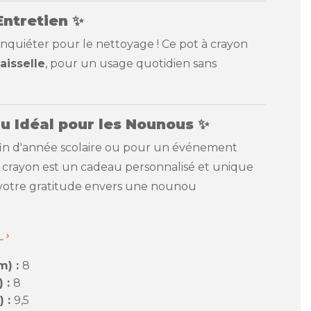
Entretien
✨
’inquiéter pour le nettoyage ! Ce pot à crayon
aisselle
, pour un usage quotidien sans
u Idéal pour les Nounous
✨
fin d'année scolaire ou pour un événement
 à crayon est un cadeau personnalisé et unique
votre gratitude envers une nounou
s

m) :
8
) :
8
) :
9,5