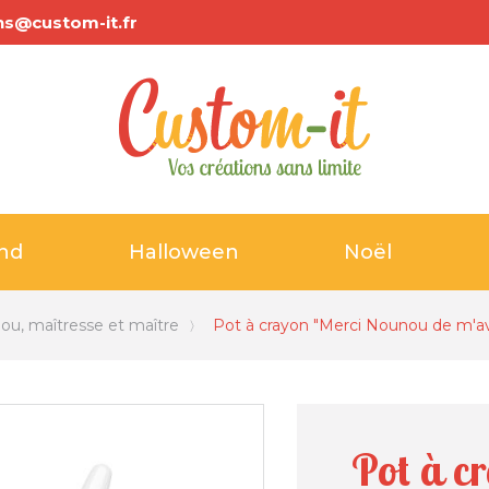
ns@custom-it.fr
and
Halloween
Noël
ou, maîtresse et maître
Pot à crayon "Merci Nounou de m'avo
Pot à c