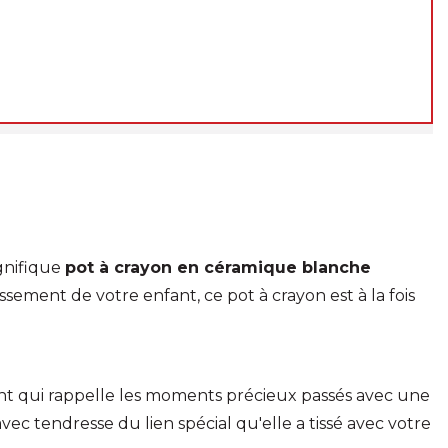
de. En revanche, les
expéditions et livraisons ne
otre retour
, à partir du
24 août 2026
.
éhension, et à très bientôt !
m
gnifique
pot à crayon en céramique blanche
ssement de votre enfant, ce pot à crayon est à la fois
nt qui rappelle les moments précieux passés avec une
ec tendresse du lien spécial qu'elle a tissé avec votre